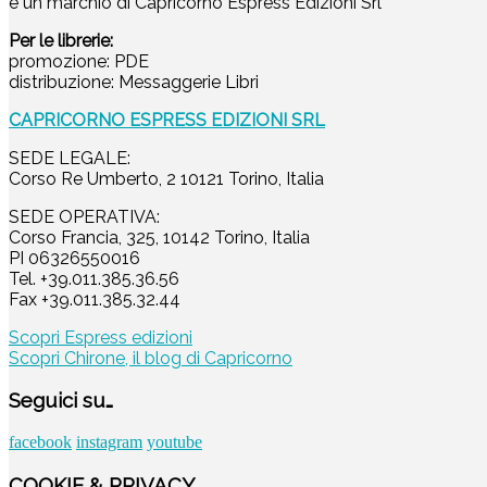
è un marchio di Capricorno Espress Edizioni Srl
Per le librerie:
promozione: PDE
distribuzione: Messaggerie Libri
CAPRICORNO ESPRESS EDIZIONI SRL
SEDE LEGALE:
Corso Re Umberto, 2 10121 Torino, Italia
SEDE OPERATIVA:
Corso Francia, 325, 10142 Torino, Italia
PI 06326550016
Tel. +39.011.385.36.56
Fax +39.011.385.32.44
Scopri Espress edizioni
Scopri Chirone, il blog di Capricorno
Seguici su…
facebook
instagram
youtube
COOKIE & PRIVACY