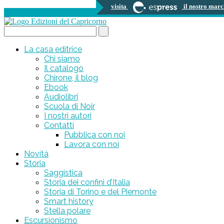
visita
il nostro marc
0 prodotti
Search...
La casa editrice
Chi siamo
Il catalogo
Chirone, il blog
Ebook
Audiolibri
Scuola di Noir
I nostri autori
Contatti
Pubblica con noi
Lavora con noi
Novità
Storia
Saggistica
Storia dei confini d’Italia
Storia di Torino e del Piemonte
Smart history
Stella polare
Escursionismo