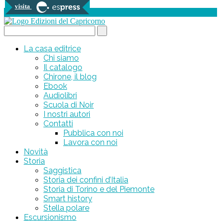
visita
0 prodotti
Search...
La casa editrice
Chi siamo
Il catalogo
Chirone, il blog
Ebook
Audiolibri
Scuola di Noir
I nostri autori
Contatti
Pubblica con noi
Lavora con noi
Novità
Storia
Saggistica
Storia dei confini d’Italia
Storia di Torino e del Piemonte
Smart history
Stella polare
Escursionismo