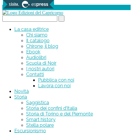
visita
0 prodotti
Search...
La casa editrice
Chi siamo
Il catalogo
Chirone, il blog
Ebook
Audiolibri
Scuola di Noir
I nostri autori
Contatti
Pubblica con noi
Lavora con noi
Novità
Storia
Saggistica
Storia dei confini d’Italia
Storia di Torino e del Piemonte
Smart history
Stella polare
Escursionismo