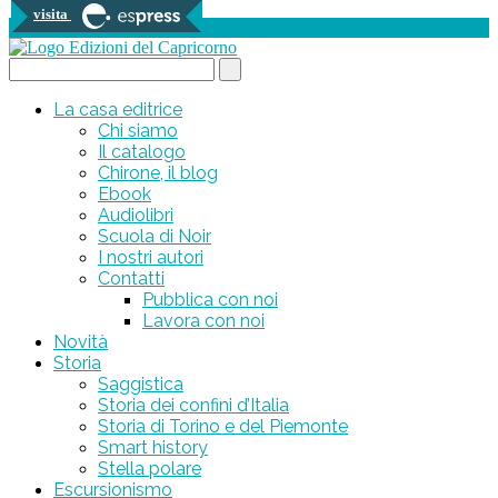
visita
0 prodotti
Search...
La casa editrice
Chi siamo
Il catalogo
Chirone, il blog
Ebook
Audiolibri
Scuola di Noir
I nostri autori
Contatti
Pubblica con noi
Lavora con noi
Novità
Storia
Saggistica
Storia dei confini d’Italia
Storia di Torino e del Piemonte
Smart history
Stella polare
Escursionismo