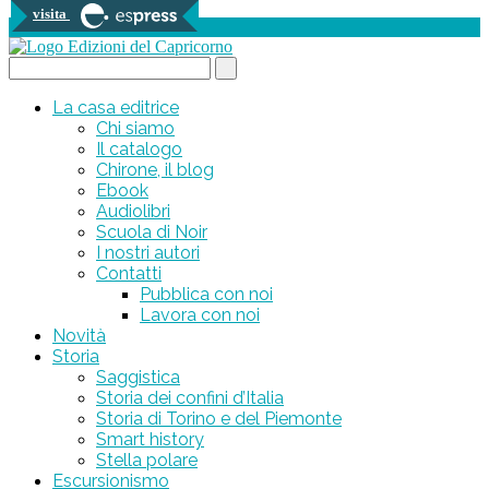
visita
0 prodotti
Search...
La casa editrice
Chi siamo
Il catalogo
Chirone, il blog
Ebook
Audiolibri
Scuola di Noir
I nostri autori
Contatti
Pubblica con noi
Lavora con noi
Novità
Storia
Saggistica
Storia dei confini d’Italia
Storia di Torino e del Piemonte
Smart history
Stella polare
Escursionismo