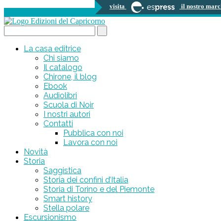
visita
il nostro marc
0 prodotti
Search...
La casa editrice
Chi siamo
Il catalogo
Chirone, il blog
Ebook
Audiolibri
Scuola di Noir
I nostri autori
Contatti
Pubblica con noi
Lavora con noi
Novità
Storia
Saggistica
Storia dei confini d’Italia
Storia di Torino e del Piemonte
Smart history
Stella polare
Escursionismo