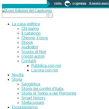
visita
il nostro marc
0 prodotti
Search...
La casa editrice
Chi siamo
Il catalogo
Chirone, il blog
Ebook
Audiolibri
Scuola di Noir
I nostri autori
Contatti
Pubblica con noi
Lavora con noi
Novità
Storia
Saggistica
Storia dei confini d’Italia
Storia di Torino e del Piemonte
Smart history
Stella polare
Escursionismo