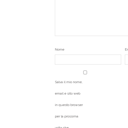
Nome
E
Salva il mio nome,
email e sito web
in questo browser
per la prossima
volta che