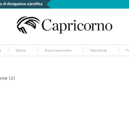
o di divulgazione scientifica
à
Storia
Escursionismo
Narrativa
F
one (2)