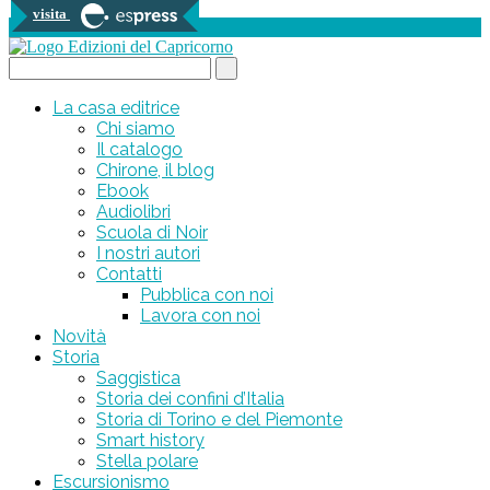
visita
0 prodotti
Search...
La casa editrice
Chi siamo
Il catalogo
Chirone, il blog
Ebook
Audiolibri
Scuola di Noir
I nostri autori
Contatti
Pubblica con noi
Lavora con noi
Novità
Storia
Saggistica
Storia dei confini d’Italia
Storia di Torino e del Piemonte
Smart history
Stella polare
Escursionismo