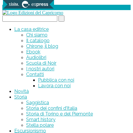
visita
0 prodotti
Search...
La casa editrice
Chi siamo
Il catalogo
Chirone, il blog
Ebook
Audiolibri
Scuola di Noir
I nostri autori
Contatti
Pubblica con noi
Lavora con noi
Novità
Storia
Saggistica
Storia dei confini d’Italia
Storia di Torino e del Piemonte
Smart history
Stella polare
Escursionismo