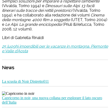
Semplici soluzioni per imparare a rispettare l’ambiente
(Vivalda, Torino 1994) e
Dinosauri sulle Alpi. 13 facili
itinerari sulle tracce dei rettili preistorici
(Vivalda, Torino
1994), e ha collaborato alla redazione dei volumi
Cinema
delle montagne. 4000 film a soggetto
(UTET, Torino 2004)
e
Le Alpi. La grande enciclopedia
(Priuli &Verlucca, Torino
2008, 12 volumi).
Libri di Gabriella Rinaldi
25 luoghi imperdibili per le vacanze in montagna. Piemonte
e Valle d’Aosta
News
La scuola di Noir Distretto011
Capricorno in noir, una nuova collana per esplorare il lato oscuro
dell’Italia