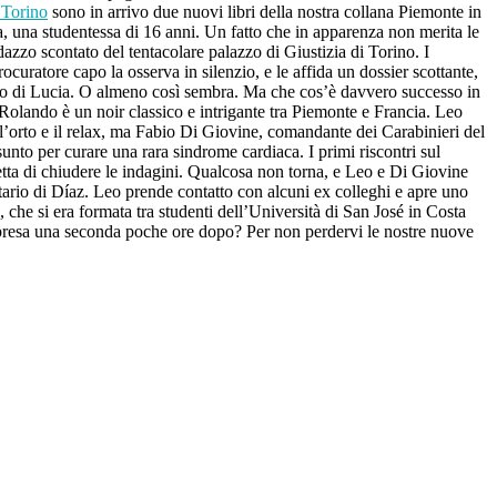
 Torino
sono in arrivo due nuovi libri della nostra collana Piemonte in
ia, una studentessa di 16 anni. Un fatto che in apparenza non merita le
dazzo scontato del tentacolare palazzo di Giustizia di Torino. I
curatore capo la osserva in silenzio, e le affida un dossier scottante,
caso di Lucia. O almeno così sembra. Ma che cos’è davvero successo in
olando è un noir classico e intrigante tra Piemonte e Francia. Leo
 l’orto e il relax, ma Fabio Di Giovine, comandante dei Carabinieri del
nto per curare una rara sindrome cardiaca. I primi riscontri sul
tta di chiudere le indagini. Qualcosa non torna, e Leo e Di Giovine
etario di Díaz. Leo prende contatto con alcuni ex colleghi e apre uno
, che si era formata tra studenti dell’Università di San José in Costa
presa una seconda poche ore dopo? Per non perdervi le nostre nuove