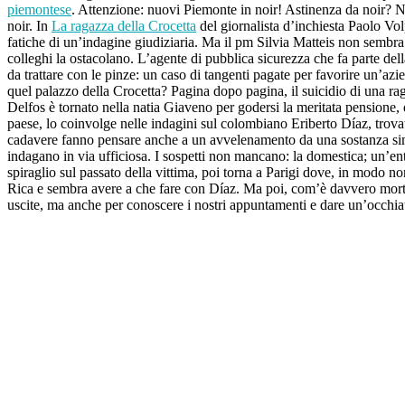
piemontese
. Attenzione: nuovi Piemonte in noir! Astinenza da noir? 
noir. In
La ragazza della Crocetta
del giornalista d’inchiesta Paolo Vol
fatiche di un’indagine giudiziaria. Ma il pm Silvia Matteis non sembra p
colleghi la ostacolano. L’agente di pubblica sicurezza che fa parte dell
da trattare con le pinze: un caso di tangenti pagate per favorire un’
quel palazzo della Crocetta? Pagina dopo pagina, il suicidio di una ra
Delfos è tornato nella natia Giaveno per godersi la meritata pensione, 
paese, lo coinvolge nelle indagini sul colombiano Eriberto Díaz, trova
cadavere fanno pensare anche a un avvelenamento da una sostanza simi
indagano in via ufficiosa. I sospetti non mancano: la domestica; un’ent
spiraglio sul passato della vittima, poi torna a Parigi dove, in modo no
Rica e sembra avere a che fare con Díaz. Ma poi, com’è davvero mort
uscite, ma anche per conoscere i nostri appuntamenti e dare un’occhia