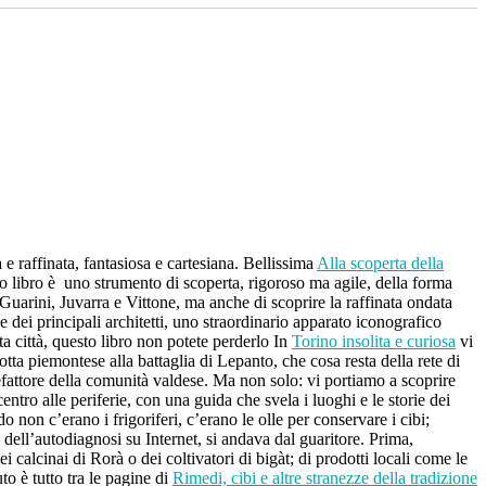
e raffinata, fantasiosa e cartesiana. Bellissima
Alla scoperta della
esto libro è uno strumento di scoperta, rigoroso ma agile, della forma
i Guarini, Juvarra e Vittone, ma anche di scoprire la raffinata ondata
e dei principali architetti, uno straordinario apparato iconografico
esta città, questo libro non potete perderlo In
Torino insolita e curiosa
vi
tta piemontese alla battaglia di Lepanto, che cosa resta della rete di
efattore della comunità valdese. Ma non solo: vi portiamo a scoprire
tro alle periferie, con una guida che svela i luoghi e le storie dei
non c’erano i frigoriferi, c’erano le olle per conservare i cibi;
dell’autodiagnosi su Internet, si andava dal guaritore. Prima,
i calcinai di Rorà o dei coltivatori di bigàt; di prodotti locali come le
to è tutto tra le pagine di
Rimedi, cibi e altre stranezze della tradizione