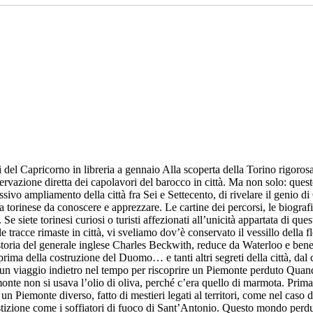
 del Capricorno in libreria a gennaio Alla scoperta della Torino rigorosa 
osservazione diretta dei capolavori del barocco in città. Ma non solo: qu
sivo ampliamento della città fra Sei e Settecento, di rivelare il genio d
a torinese da conoscere e apprezzare. Le cartine dei percorsi, le biografi
 Se siete torinesi curiosi o turisti affezionati all’unicità appartata di qu
acce rimaste in città, vi sveliamo dov’è conservato il vessillo della flo
a storia del generale inglese Charles Beckwith, reduce da Waterloo e ben
ma della costruzione del Duomo… e tanti altri segreti della città, dal cen
un viaggio indietro nel tempo per riscoprire un Piemonte perduto Quando 
onte non si usava l’olio di oliva, perché c’era quello di marmota. Prima 
n Piemonte diverso, fatto di mestieri legati al territori, come nel caso de
erstizione come i soffiatori di fuoco di Sant’Antonio. Questo mondo perdu