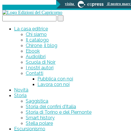
visita
il nostro marc
0 prodotti
Search...
La casa editrice
Chi siamo
Il catalogo
Chirone, il blog
Ebook
Audiolibri
Scuola di Noir
I nostri autori
Contatti
Pubblica con noi
Lavora con noi
Novità
Storia
Saggistica
Storia dei confini d’Italia
Storia di Torino e del Piemonte
Smart history
Stella polare
Escursionismo