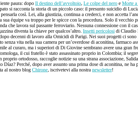
Niente paura: dopo
Il destino dell’avvoltoio
,
Le colpe del nero
e
Morte a
pato si racconta la storia di un piccolo caso: il presunto suicidio di Luc
ensarla così. Lei, alla giustizia, continua a crederci, e non accetta l’an
a sua équipe va troppo per le spicce con la procedura. Solo il vecchio pro
azienda che lavora sul passante ferroviario. Nessuna connessione con il 
gazzina diventa la chiave per qualcos’altro.
Insetti pericolosi
di Claudio R
dopo decenni di lavoro alla Omicidi di Parigi. Nei suoi progetti ci sono
to senza vita nella sua camera per un’overdose di aconitina, farmaco assu
le al curaro, ma i superiori di Di Giovine sembrano avere una gran fre
omologa, il cui fratello è stato assassinato proprio in Colombia; il segr
n proprio ortodosso, raccoglie notizie su una strana associazione, Salida
o Díaz? Perché, dopo aver assunto una prima dose di aconitina, ne ha 
ta al nostro blog
Chirone
, iscrivetevi alla nostra
newsletter
!