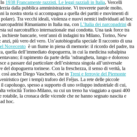
 In
1938 Francamente razzisti. Le leggi razziali in Italia
, Vercelli
olerzia dalla pubblica amministrazione. Vi troverete parole molto,
nni la nostra storia si accompagna a quella dei partiti e movimenti di
 polare). Tra vecchi ideali, violenza e nuovi nemici individuati ad hoc
ei narcopadrini Rimaniamo in Italia ma, con
L’Italia dei narcopadrini
di
esta sul narcotraffico internazionale mai condotta. Una task force tra
i, inchieste bancarie, vent’anni di indagini tra Milano, Torino, New
 anzi, più vero del vero. Un’autobiografia speciale Il racconto di una
del Novecento
è un fiume in piena di memorie: il ricordo del padre, tra
poca, quella dell’immediato dopoguerra, in cui la medicina subalpina
uentavano; il rapimento da parte della ’ndrangheta, lungo e doloroso
sce a passare dal particolare dell’esistenza singola all’universale
ive del dopoguerra torinese. Con la freschezza, il senso di verità, la
a così anche Diego Vaschetto, che in
Treni e ferrovie del Piemonte
niristico (per i tempi) traforo del Fréjus. La rete delle piccole
il capoluogo, spesso a supporto di uno sviluppo industriale di cui,
a alta velocità Torino-Milano, su cui un treno ha viaggiato a quasi 400
ale rotabile, la cronaca delle vicende che ne hanno segnato nascita e
 ad hoc.