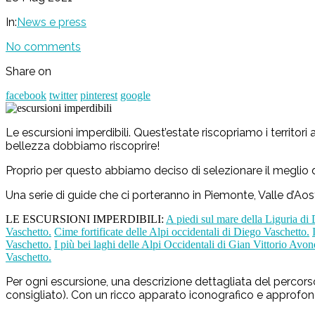
In:
News e press
No comments
Share on
facebook
twitter
pinterest
google
Le escursioni imperdibili. Quest’estate riscopriamo i territor
bellezza dobbiamo riscoprire!
Proprio per questo abbiamo deciso di selezionare il meglio d
Una serie di guide che ci porteranno in Piemonte, Valle d’Aosta
LE ESCURSIONI IMPERDIBILI:
A piedi sul mare della Liguria di
Vaschetto.
Cime fortificate delle Alpi occidentali di Diego Vaschetto.
Vaschetto.
I più bei laghi delle Alpi Occidentali di Gian Vittorio Avo
Vaschetto.
Per ogni escursione, una descrizione dettagliata del percorso
consigliato). Con un ricco apparato iconografico e approfondi