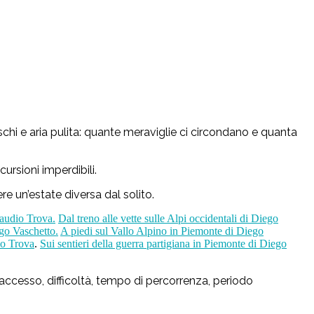
oschi e aria pulita: quante meraviglie ci circondano e quanta
ursioni imperdibili.
re un’estate diversa dal solito.
laudio Trova.
Dal treno alle vette sulle Alpi occidentali di Diego
ego Vaschetto.
A piedi sul Vallo Alpino in Piemonte di Diego
io Trova
.
Sui sentieri della guerra partigiana in Piemonte di Diego
 accesso, difficoltà, tempo di percorrenza, periodo