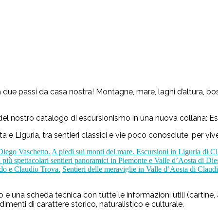
i a due passi da casa nostra! Montagne, mare, laghi d’altura, b
el nostro catalogo di escursionismo in una nuova collana: Esc
 e Liguria, tra sentieri classici e vie poco conosciute, per vive
 Diego Vaschetto.
A piedi sui monti del mare. Escursioni in Liguria di C
I più spettacolari sentieri panoramici in Piemonte e Valle d’Aosta di Di
ndo e Claudio Trova.
Sentieri delle meraviglie in Valle d’Aosta di Claud
 e una scheda tecnica con tutte le informazioni utili (cartine,
menti di carattere storico, naturalistico e culturale.