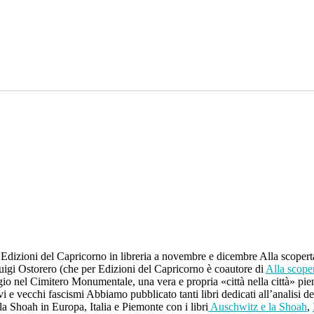
 Edizioni del Capricorno in libreria a novembre e dicembre Alla scoperta d
 Luigi Ostorero (che per Edizioni del Capricorno è coautore di
Alla scoper
gio nel Cimitero Monumentale, una vera e propria «città nella città» pien
vi e vecchi fascismi Abbiamo pubblicato tanti libri dedicati all’analisi 
la Shoah in Europa, Italia e Piemonte con i libri
Auschwitz e la Shoah
,