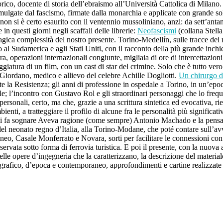
rico, docente di storia dell’ebraismo all’Università Cattolica di Milano.
romulgate dal fascismo, firmate dalla monarchia e applicate con grande s
 non si è certo esaurito con il ventennio mussoliniano, anzi: da sett’anta
 in questi giorni negli scaffali delle librerie:
Neofascismi
(collana Stella
a tragica complessità del nostro presente. Torino-Medellín, sulle tracce d
 al Sudamerica e agli Stati Uniti, con il racconto della più grande inchi
a, operazioni internazionali congiunte, migliaia di ore di intercettazion
ura di un film, con un cast di star del crimine. Solo che è tutto vero:
i Giordano, medico e allievo del celebre Achille Dogliotti.
Un chirurgo 
ante la Resistenza; gli anni di professione in ospedale a Torino, in un’e
le; l’incontro con Gustavo Rol e gli straordinari personaggi che lo freq
rsonali, certo, ma che, grazie a una scrittura sintetica ed evocativa, rie
bienti, a tratteggiare il profilo di alcune fra le personalità più significat
re ci fa sognare Aveva ragione (come sempre) Antonio Machado e la pens
del neonato regno d’Italia, alla Torino-Modane, che poté contare sull’avve
eo, Casale Monferrato e Novara, sorti per facilitare le connessioni con 
onservata sotto forma di ferrovia turistica. E poi il presente, con la nuov
e delle opere d’ingegneria che la caratterizzano, la descrizione del materi
ografico, d’epoca e contemporaneo, approfondimenti e cartine realizzate