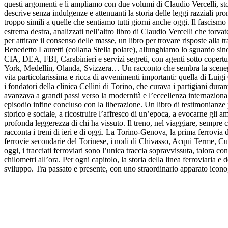
questi argomenti e li ampliamo con due volumi di Claudio Vercelli, sto
descrive senza indulgenze e attenuanti la storia delle leggi razziali p
troppo simili a quelle che sentiamo tutti giorni anche oggi. Il fascismo
estrema destra, analizzati nell’altro libro di Claudio Vercelli che torvate
per attirare il consenso delle masse, un libro per trovare risposte all
Benedetto Lauretti (collana Stella polare), allunghiamo lo sguardo sino
CIA, DEA, FBI, Carabinieri e servizi segreti, con agenti sotto copertur
York, Medellín, Olanda, Svizzera… Un racconto che sembra la sceneggiat
vita particolarissima e ricca di avvenimenti importanti: quella di Luig
i fondatori della clinica Cellini di Torino, che curava i partigiani dur
avanzava a grandi passi verso la modernità e l’eccellenza internaziona
episodio infine concluso con la liberazione. Un libro di testimonianze pe
storico e sociale, a ricostruire l’affresco di un’epoca, a evocarne gli am
profonda leggerezza di chi ha vissuto. Il treno, nel viaggiare, semp
racconta i treni di ieri e di oggi. La Torino-Genova, la prima ferrovia 
ferrovie secondarie del Torinese, i nodi di Chivasso, Acqui Terme, Cun
oggi, i tracciati ferroviari sono l’unica traccia sopravvissuta, talora c
chilometri all’ora. Per ogni capitolo, la storia della linea ferroviaria 
sviluppo. Tra passato e presente, con uno straordinario apparato icon