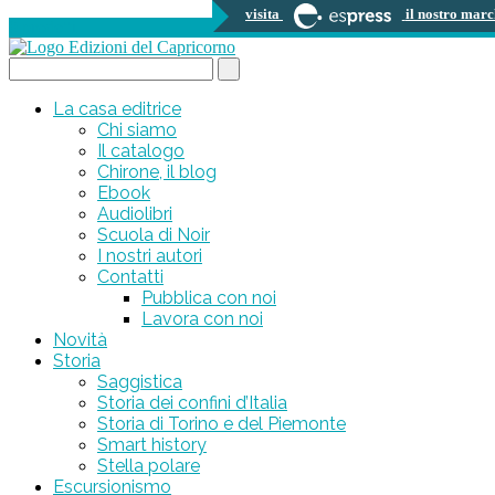
visita
il nostro marc
0 prodotti
Search...
La casa editrice
Chi siamo
Il catalogo
Chirone, il blog
Ebook
Audiolibri
Scuola di Noir
I nostri autori
Contatti
Pubblica con noi
Lavora con noi
Novità
Storia
Saggistica
Storia dei confini d’Italia
Storia di Torino e del Piemonte
Smart history
Stella polare
Escursionismo