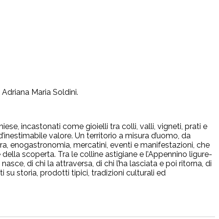
i Adriana Maria Soldini.
e, incastonati come gioielli tra colli, valli, vigneti, prati e
’inestimabile valore. Un territorio a misura d’uomo, da
tura, enogastronomia, mercatini, eventi e manifestazioni, che
 della scoperta. Tra le colline astigiane e l’Appennino ligure-
sce, di chi la attraversa, di chi l’ha lasciata e poi ritorna, di
su storia, prodotti tipici, tradizioni culturali ed