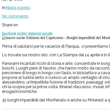
In:
News e press
No comments
Share on
facebook
twitter
pinterest
google
Prima di salutarci per le vacanze di Pasqua… vi presentiamo 
Lo trovate sul nostro sito, con La Stampa dal 14 aprile e in lib
Panorami incantati ricchi di storia e arte, concentrate in borgh
boschi. Luoghi pieni di fascino, che hanno molto da raccontar
percorrere di borgo in borgo con l’auto, in bicicletta e a cav
propone al turista lento e curioso un ampio ventaglio di strut
alessandrino, un’irripetibile fusione di tradizioni, paesaggi, od
chi la scopre per la prima volta. Itinerari d’accesso, musei, in
enogastronomiche.
35 borghi imperdibili del Monferrato è anche su Pinterest a