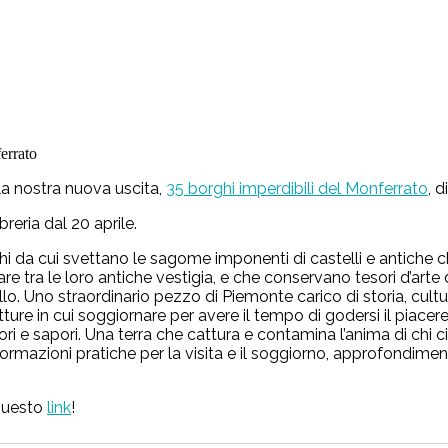
la nostra nuova uscita,
35 borghi imperdibili del Monferrato
, d
reria dal 20 aprile.
i da cui svettano le sagome imponenti di castelli e antiche chies
e tra le loro antiche vestigia, e che conservano tesori d’arte d
allo. Uno straordinario pezzo di Piemonte carico di storia, cul
ture in cui soggiornare per avere il tempo di godersi il piacere
ori e sapori. Una terra che cattura e contamina l’anima di chi ci na
formazioni pratiche per la visita e il soggiorno, approfondimenti 
 questo
link
!