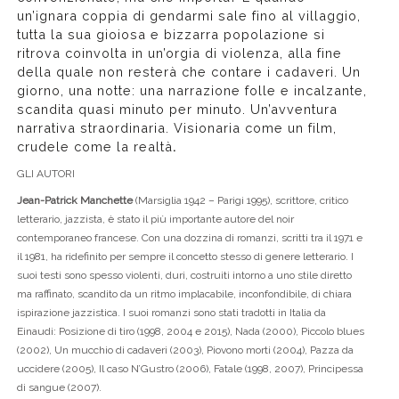
un’ignara coppia di gendarmi sale fino al villaggio,
tutta la sua gioiosa e bizzarra popolazione si
ritrova coinvolta in un’orgia di violenza, alla fine
della quale non resterà che contare i cadaveri. Un
giorno, una notte: una narrazione folle e incalzante,
scandita quasi minuto per minuto. Un’avventura
narrativa straordinaria. Visionaria come un film,
crudele come la realtà
.
GLI AUTORI
Jean-Patrick Manchette
(Marsiglia 1942 – Parigi 1995), scrittore, critico
letterario, jazzista, è stato il più importante autore del noir
contemporaneo francese. Con una dozzina di romanzi, scritti tra il 1971 e
il 1981, ha ridefinito per sempre il concetto stesso di genere letterario. I
suoi testi sono spesso violenti, duri, costruiti intorno a uno stile diretto
ma raffinato, scandito da un ritmo implacabile, inconfondibile, di chiara
ispirazione jazzistica. I suoi romanzi sono stati tradotti in Italia da
Einaudi: Posizione di tiro (1998, 2004 e 2015), Nada (2000), Piccolo blues
(2002), Un mucchio di cadaveri (2003), Piovono morti (2004), Pazza da
uccidere (2005), Il caso N’Gustro (2006), Fatale (1998, 2007), Principessa
di sangue (2007).