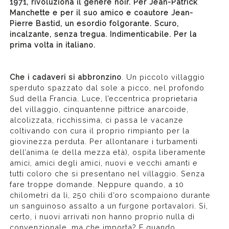
1971, rivoluziona il genere noir. Per Jean-Patrick
Manchette e per il suo amico e coautore Jean-
Pierre Bastid, un esordio folgorante. Scuro,
incalzante, senza tregua. Indimenticabile. Per la
prima volta in italiano.
Che i cadaveri si abbronzino
. Un piccolo villaggio
sperduto spazzato dal sole a picco, nel profondo
Sud della Francia. Luce, l’eccentrica proprietaria
del villaggio, cinquantenne pittrice anarcoide,
alcolizzata, ricchissima, ci passa le vacanze
coltivando con cura il proprio rimpianto per la
giovinezza perduta. Per allontanare i turbamenti
dell’anima (e della mezza età), ospita liberamente
amici, amici degli amici, nuovi e vecchi amanti e
tutti coloro che si presentano nel villaggio. Senza
fare troppe domande. Neppure quando, a 10
chilometri da lì, 250 chili d’oro scompaiono durante
un sanguinoso assalto a un furgone portavalori. Sì,
certo, i nuovi arrivati non hanno proprio nulla di
convenzionale, ma che importa? E quando