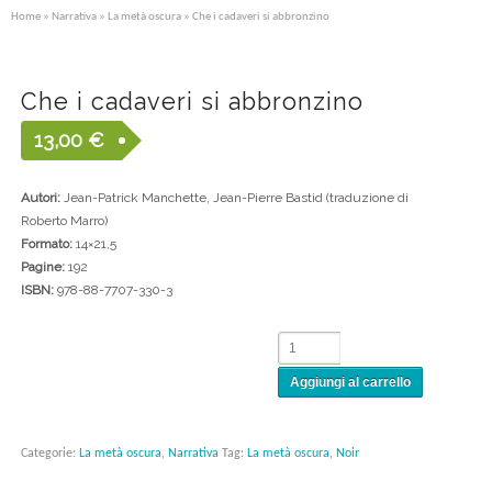
Home
»
Narrativa
»
La metà oscura
» Che i cadaveri si abbronzino
Che i cadaveri si abbronzino
13,00
€
Autori:
Jean-Patrick Manchette, Jean-Pierre Bastid (traduzione di
Roberto Marro)
Formato:
14×21,5
Pagine:
192
ISBN:
978-88-7707-330-3
Aggiungi al carrello
Categorie:
La metà oscura
,
Narrativa
Tag:
La metà oscura
,
Noir