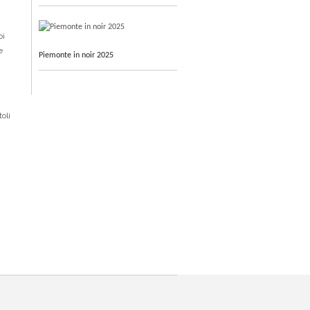
oi
e
Piemonte in noir 2025
toli