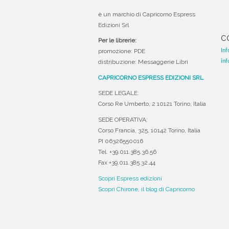
è un marchio di Capricorno Espress
Edizioni Srl
C
Per le librerie:
Inf
promozione: PDE
inf
distribuzione: Messaggerie Libri
CAPRICORNO ESPRESS EDIZIONI SRL
SEDE LEGALE:
Corso Re Umberto, 2 10121 Torino, Italia
SEDE OPERATIVA:
Corso Francia, 325, 10142 Torino, Italia
PI 06326550016
Tel. +39.011.385.36.56
Fax +39.011.385.32.44
Scopri Espress edizioni
Scopri Chirone, il blog di Capricorno