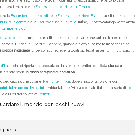
toria e natura, è il filo rosso che lega i nostri libri di escursioni, che partono dalle
ungere il mare con le
Escursioni in Liguria e sul Tirreno
.
care le
Escursioni in Lombardia
e le
Escursioni nel Nord-Est
. In questi ultimi anni, p
i in Italia centrale
e le
Escursioni nel Sud Italia
. Infine, il nostro catalogo vanta anch
, camper e bici
.
de tascabili
: monumenti, castelli, chiese e opere d’arte presenti nelle nostre regioni
ercorsi turistici più battuti. La
Storia
, grande e piccola, ha molta importanza nel
i politica nazionale
, di personaggi ed eventi locali più legati ai territori, molti sono i ti
d’Italia
, che ci riporta alla scoperta della storia dei territori dell’
Italia storica e
 la grande storia
in modo semplice e innovativo
.
mo dedicato alcune collane:
Piemonte in Noir
, dove si raccontano storie con
agini del maggiore Morosini
, ambientate nell’Africa coloniale italiana; la serie di
Lola
,
o e i libri del collettivo
Torinoir
.
guardare il mondo con occhi nuovi.
guici su…