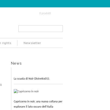
0 prodotti
Search...
n rights
Newsletter
News
La scuola di Noir Distretto011
li
Capricorno in noir, una nuova collana per
esplorare il lato oscuro dell’Italia