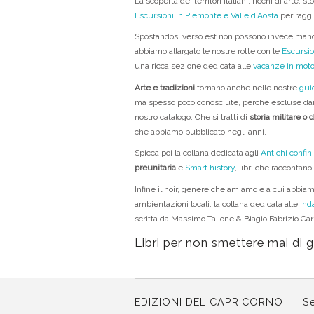
La scoperta dei territori italiani, ricchi di arte, s
Escursioni in Piemonte e Valle d’Aosta
per raggi
Spostandosi verso est non possono invece man
abbiamo allargato le nostre rotte con le
Escursion
una ricca sezione dedicata alle
vacanze in moto
Arte e tradizioni
tornano anche nelle nostre
gui
ma spesso poco conosciute, perché escluse dai p
nostro catalogo. Che si tratti di
storia militare o d
che abbiamo pubblicato negli anni.
Spicca poi la collana dedicata agli
Antichi confini 
preunitaria
e
Smart history
, libri che raccontano
Infine il noir, genere che amiamo e a cui abbia
ambientazioni locali; la collana dedicata alle
ind
scritta da Massimo Tallone & Biagio Fabrizio Carill
Libri per non smettere mai di 
EDIZIONI DEL CAPRICORNO
Se