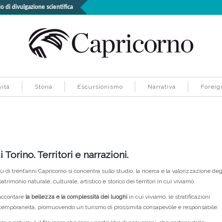
o di divulgazione scientifica
ità
Storia
Escursionismo
Narrativa
Foreig
Torino. Territori e narrazioni.
iù di trent’anni
Capricorno
si concentra sullo studio, la ricerca e la valorizzazione deg
trimonio naturale, culturale, artistico e storico dei territori in cui viviamo.
accontare
la bellezza e la complessità dei luoghi
in cui viviamo, le stratificazioni
 contemporaneità, promuovendo un turismo di prossimità consapevole e responsabile.