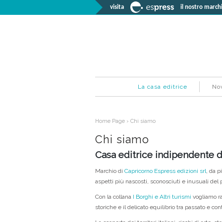
visita
il nostro marchi
La casa editrice
Nov
Home Page
›
Chi siamo
Chi siamo
Casa editrice indipendente di 
Marchio di
Capricorno Espress edizioni srl
, da p
aspetti più nascosti, sconosciuti e inusuali del pa
Con la collana
I Borghi e Altri turismi
vogliamo r
storiche e il delicato equilibrio tra passato e