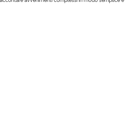
per raccontare avvenimenti complessi in modo semplice e