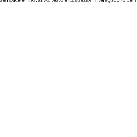
o semplice e innovativo: testo e illustrazioni interagiscono 