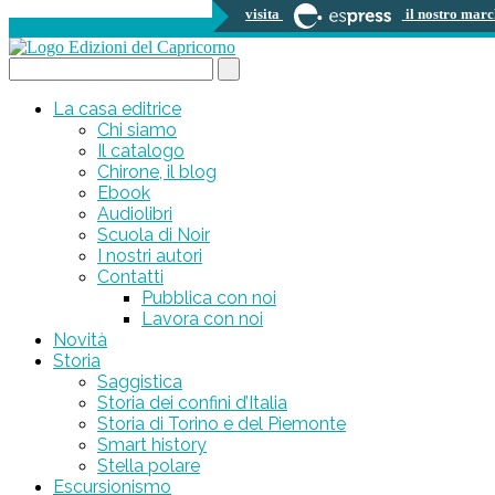
visita
il nostro marc
0 prodotti
Search...
La casa editrice
Chi siamo
Il catalogo
Chirone, il blog
Ebook
Audiolibri
Scuola di Noir
I nostri autori
Contatti
Pubblica con noi
Lavora con noi
Novità
Storia
Saggistica
Storia dei confini d’Italia
Storia di Torino e del Piemonte
Smart history
Stella polare
Escursionismo