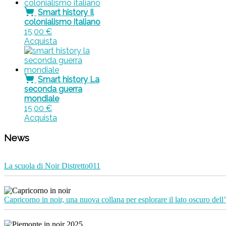
Smart history Il
colonialismo italiano
15,00
€
Acquista
Smart history La
seconda guerra
mondiale
15,00
€
Acquista
News
La scuola di Noir Distretto011
Capricorno in noir, una nuova collana per esplorare il lato oscuro dell’