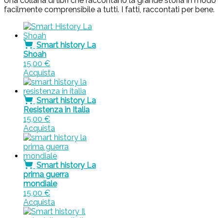
Una collana di libri che raccontano la grande storia in mod
facilmente comprensibile a tutti. I fatti, raccontati per bene.
Smart history La
Shoah
15,00
€
Acquista
Smart history La
Resistenza in Italia
15,00
€
Acquista
Smart history La
prima guerra
mondiale
15,00
€
Acquista