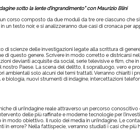
indagine sotto la lente d’ingrandimento” con Maurizio Blini
errà un corso composto da due moduli da tre ore ciascuno che si
in un testo noir, e si analizzeranno due casi di cronaca per app
 di scienze delle investigazioni legate alla scrittura di genere g
ne di questo genere. Scrivere in modo corretto e districarsi ne
mazioni devianti acquisite da social, serie televisive e film, c
nostro Paese. La scena del delitto, il sopralluogo, vero e prop
tori ambientali solo alcuni dei temi trattati. Verranno chiariti i 
 e biologia, nuovi strumenti di indagine, intercettazioni telef
miche di un’indagine reale attraverso un percorso conoscitivo e 
’intervento delle più raffinate e moderne tecnologie per l’inve
ato in modo obiettivo. Il ruolo dei media in un’indagine. Le c
i in errore? Nella fattispecie, verranno studiati i casi che pi