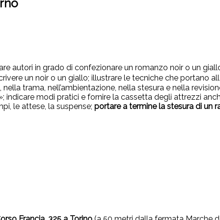
orno
are autori in grado di confezionare un romanzo noir o un giall
scrivere un noir o un giallo; illustrare le tecniche che portano 
 nella trama, nell’ambientazione, nella stesura e nella revisione
; indicare modi pratici e fornire la cassetta degli attrezzi anc
mpi, le attese, la suspense;
portare a termine la stesura di un 
orso Francia, 325 a Torino
(a 50 metri dalla fermata Marche d