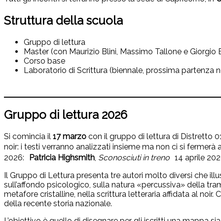
Struttura della scuola
Gruppo di lettura
Master (con Maurizio Blini, Massimo Tallone e Giorgio B
Corso base
Laboratorio di Scrittura (biennale, prossima partenza n
Gruppo di lettura 2026
Si comincia il
17 marzo
con il gruppo di lettura di Distretto 01
noir: i testi verranno analizzati insieme ma non ci si fermerà
2026:
Patricia Highsmith
,
Sconosciuti in treno
14 aprile 20
Il Gruppo di Lettura presenta tre autori molto diversi che illu
sull’affondo psicologico, sulla natura «percussiva» della tra
metafore cristalline, nella scrittura letteraria affidata al noi
della recente storia nazionale.
L’obiettivo è quello di disegnare per gli iscritti una mappa sia