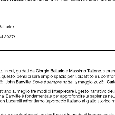
allario)
el 2027)
1, in cui, guidati da
Giorgio Ballario
e
Massimo Tallone
, si pre
 a questo, bensì ci sarà ampio spazio per il dibattito e il conf
26:
John Banville
,
Dove è sempre notte
5 maggio 2026:
Carl
strano al meglio tre modi di interpretare il gesto narrativo del
ma. Banville è fondamentale per approfondire la sapienza nella 
r. Con Lucarelli affrontiamo l’approccio italiano al giallo storico
 delle direzioni narrative che il noir è in grado di imboccare si