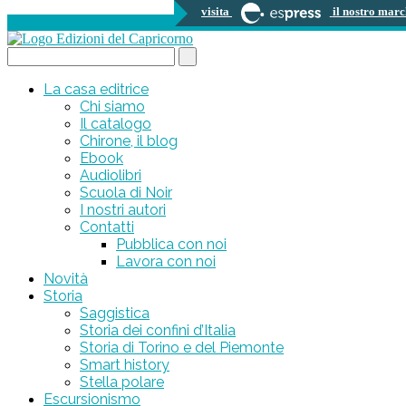
visita
il nostro marc
0 prodotti
Search...
La casa editrice
Chi siamo
Il catalogo
Chirone, il blog
Ebook
Audiolibri
Scuola di Noir
I nostri autori
Contatti
Pubblica con noi
Lavora con noi
Novità
Storia
Saggistica
Storia dei confini d’Italia
Storia di Torino e del Piemonte
Smart history
Stella polare
Escursionismo