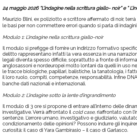
24 maggio 2026 “L’indagine nella scrittura giallo- noir” e ” L’
Maurizio Blini, ex poliziotto e scrittore affermato di noir, t
le basi per non commettere errori quando si parla di indagini 
Modulo 1: L’indagine nella scrittura giallo-noir
Il modulo si prefigge di fornire un indirizzo formativo specifico
delitto rappresentano infatti la vera essenza in una narrazio
legali diventa spesso difficile, soprattutto a fronte di infor
anglosassoni e nordeuropei molto lontani da quelli in uso nel 
le tracce biologiche, papillari, balistiche, la tanatologia, i fat
il loro ruolo, compiti, competenze, responsabilità. Infine DNA
banche dati nazionali e internazionali.
Modulo 2: L’indagine sotto la lente d’ingrandimento
Il modulo di 3 ore si propone di entrare all’interno delle dina
investigative. Verrà affrontato il
cold case,
riaffrontato con l
sentenze. L’errore umano, investigativo e giudiziario, valut
condizionamento delle opinioni? Possono indurre gli inquirent
curiosità: il caso di Yara Gambirasio – il caso di Garlasco.