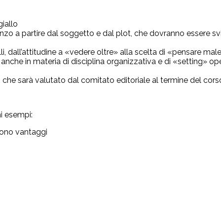
giallo
nzo a partire dal soggetto e dal plot, che dovranno essere svilu
li, dall’attitudine a «vedere oltre» alla scelta di «pensare male
i anche in materia di disciplina organizzativa e di «setting» op
o che sarà valutato dal comitato editoriale al termine del cors
ni esempi:
frono vantaggi