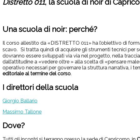
Distretto 011
, la scuola di noir di Capric
Una scuola di noir: perché
?
Il corso allestito da «DISTRETTO 011» ha l’obiettivo di form
scavo. Si tratta quindi di acquisire gli strumenti tecnici per 
dovranno essere sviluppati via via nel progetto, nella traccia,
dall’attitudine a «vedere oltre » alla scelta di «pensare male»
operativo necessari per governare la struttura narrativa, i te
editoriale al termine del corso
.
I direttori della scuola
Giorgio Ballario
Massimo Tallone
Dove?
Tutti gli incontri si terranno presso la sede di Capricorno, in
C