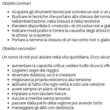
Obiettivi primari
Acquisire gli strumenti tecnici per scrivere un noir o un 
Illustrare le tecniche che portano alla stesura del roma
nell’ambientazione, nella stesura e nella revisione.
Rendere disponibile il «metodo» di chi scrive noir e gial
Indicare modi pratici e fornire la cassetta degli attrezz
le attese, la suspense.
Portare a termine la stesura di un racconto noir o giall
Obiettivi secondari
Un corso di noir può aiutare nella vita quotidiana. Ecco alcu
aumentare la capacità critica: vedere truffe dove si of
cogliere i segni del raggiro
diventare dubbiosi, se si è creduloni
migliorare la propria resistenza alla tensione
abituarsi al fatto che ogni verità è solo una versione
avere sempre un piano di riserva
imparare a non lasciare tracce
riuscire a mentire senza arrossire
passare dalla parte della ragione pur avendo torto
maneggiare gli alibi con destrezza.