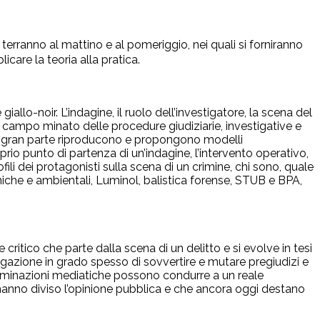
 terranno al mattino e al pomeriggio, nei quali si forniranno
licare la teoria alla pratica.
iallo-noir. L’indagine, il ruolo dell’investigatore, la scena del
l campo minato delle procedure giudiziarie, investigative e
he in gran parte riproducono e propongono modelli
rio punto di partenza di un’indagine, l’intervento operativo,
profili dei protagonisti sulla scena di un crimine, chi sono, quale
oniche e ambientali, Luminol, balistica forense, STUB e BPA,
critico che parte dalla scena di un delitto e si evolve in tesi
stigazione in grado spesso di sovvertire e mutare pregiudizi e
ontaminazioni mediatiche possono condurre a un reale
ù hanno diviso l’opinione pubblica e che ancora oggi destano