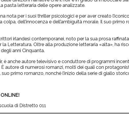
e la pasta letteraria delle opere analizzate.
a nota per i suoi thriller psicologici e per aver creato l’icon
lla colpa, dell’innocenza e dell’ambiguità morale. Il suo primo
rittori irlandesi contemporanei, noto per la sua prosa raffinat
 la Letteratura. Oltre alla produzione letteraria «alta», ha ri
 degli anni Cinquanta.
ir, è anche autore televisivo e conduttore di programmi incentrat
AI. È autore di numerosi romanzi, molti dei quali con protagonis
il suo primo romanzo, nonché l’inizio della serie di giallo st
ONLINE!
scuola di Distretto 011