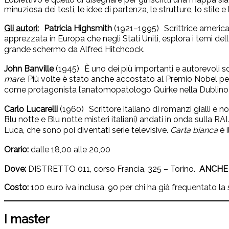
minuziosa dei testi, le idee di partenza, le strutture, lo stile 
Gli autori:
Patricia Highsmith
(1921–1995) Scrittrice american
apprezzata in Europa che negli Stati Uniti, esplora i temi de
grande schermo da Alfred Hitchcock.
John Banville
(1945) È uno dei più importanti e autorevoli sc
mare
. Più volte è stato anche accostato al Premio Nobel per
come protagonista l’anatomopatologo Quirke nella Dublino
Carlo Lucarelli
(1960) Scrittore italiano di romanzi gialli e no
Blu notte e Blu notte misteri italiani) andati in onda sulla R
Luca, che sono poi diventati serie televisive.
Carta bianca
è 
Orario:
dalle 18,00 alle 20,00
Dove:
DISTRETTO 011, corso Francia, 325 – Torino.
ANCHE 
Costo:
100 euro iva inclusa, 90 per chi ha già frequentato la 
I master