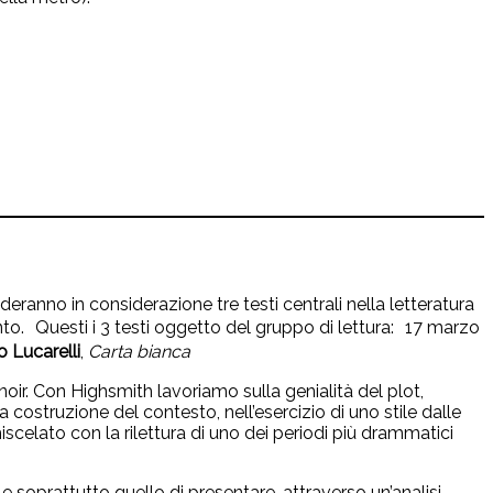
nderanno in considerazione tre testi centrali nella letteratura
ronto. Questi i 3 testi oggetto del gruppo di lettura: 17 marzo
o Lucarelli
,
Carta bianca
 noir. Con Highsmith lavoriamo sulla genialità del plot,
costruzione del contesto, nell’esercizio di uno stile dalle
 miscelato con la rilettura di uno dei periodi più drammatici
a e soprattutto quello di presentare, attraverso un’analisi