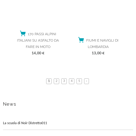
170 PASSI ALPINI
ITALIANI SU ASFALTO DA
FIUMI E NAVIGLI DI
FARE IN MOTO
LOMBARDIA
14,00
€
13,00
€
ACQUISTA
ACQUISTA
1
2
3
4
5
›
News
La scuola di Noir Distretto011