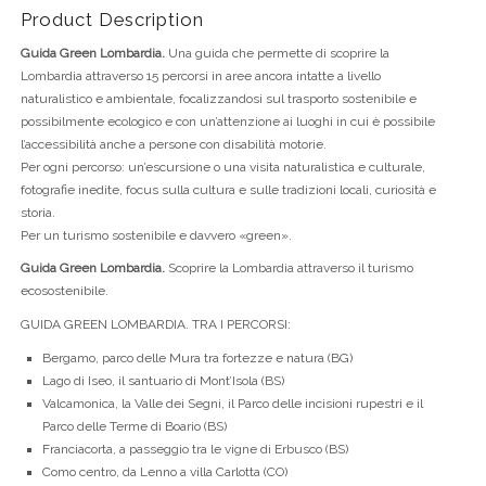
Product Description
Guida Green Lombardia.
Una guida che permette di scoprire la
Lombardia attraverso 15 percorsi in aree ancora intatte a livello
naturalistico e ambientale, focalizzandosi sul trasporto sostenibile e
possibilmente ecologico e con un’attenzione ai luoghi in cui è possibile
l’accessibilità anche a persone con disabilità motorie.
Per ogni percorso: un’escursione o una visita naturalistica e culturale,
fotografie inedite, focus sulla cultura e sulle tradizioni locali, curiosità e
storia.
Per un turismo sostenibile e davvero «green».
Guida Green Lombardia.
Scoprire la Lombardia attraverso il turismo
ecosostenibile.
GUIDA GREEN LOMBARDIA. TRA I PERCORSI:
Bergamo, parco delle Mura tra fortezze e natura (BG)
Lago di Iseo, il santuario di Mont’Isola (BS)
Valcamonica, la Valle dei Segni, il Parco delle incisioni rupestri e il
Parco delle Terme di Boario (BS)
Franciacorta, a passeggio tra le vigne di Erbusco (BS)
Como centro, da Lenno a villa Carlotta (CO)