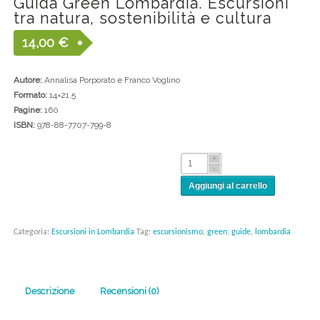
Guida Green Lombardia. Escursioni
tra natura, sostenibilità e cultura
14,00
€
Autore:
Annalisa Porporato e Franco Voglino
Formato:
14×21,5
Pagine:
160
ISBN:
978-88-7707-799-8
Aggiungi al carrello
Categoria:
Escursioni in Lombardia
Tag:
escursionismo
,
green
,
guide
,
lombardia
Descrizione
Recensioni (0)