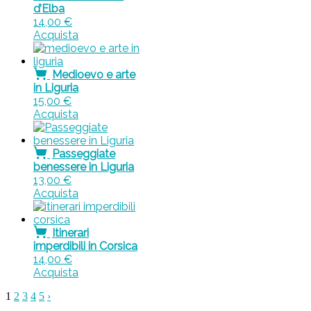
d’Elba
14,00
€
Acquista
Medioevo e arte
in Liguria
15,00
€
Acquista
Passeggiate
benessere in Liguria
13,00
€
Acquista
Itinerari
imperdibili in Corsica
14,00
€
Acquista
1
2
3
4
5
›