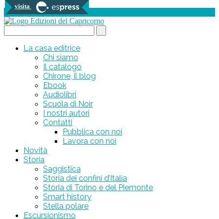
visita
0 prodotti
Search...
La casa editrice
Chi siamo
Il catalogo
Chirone, il blog
Ebook
Audiolibri
Scuola di Noir
I nostri autori
Contatti
Pubblica con noi
Lavora con noi
Novità
Storia
Saggistica
Storia dei confini d’Italia
Storia di Torino e del Piemonte
Smart history
Stella polare
Escursionismo