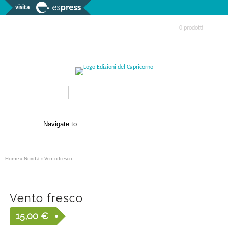
visita
0 prodotti
Search...
Home
»
Novità
» Vento fresco
Vento fresco
15,00
€