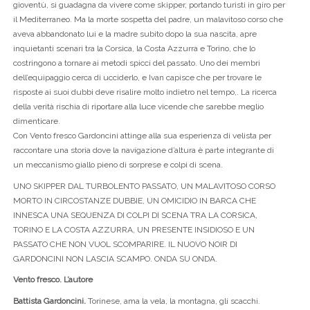
gioventù, si guadagna da vivere come skipper, portando turisti in giro per
il Mediterraneo. Ma la morte sospetta del padre, un malavitoso corso che
aveva abbandonato lui e la madre subito dopo la sua nascita, apre
inquietanti scenari tra la Corsica, la Costa Azzurra e Torino, che lo
costringono a tornare ai metodi spicci del passato. Uno dei membri
dell’equipaggio cerca di ucciderlo, e Ivan capisce che per trovare le
risposte ai suoi dubbi deve risalire molto indietro nel tempo,. La ricerca
della verità rischia di riportare alla luce vicende che sarebbe meglio
dimenticare.
Con Vento fresco Gardoncini attinge alla sua esperienza di velista per
raccontare una storia dove la navigazione d’altura è parte integrante di
un meccanismo giallo pieno di sorprese e colpi di scena.
UNO SKIPPER DAL TURBOLENTO PASSATO, UN MALAVITOSO CORSO
MORTO IN CIRCOSTANZE DUBBIE, UN OMICIDIO IN BARCA CHE
INNESCA UNA SEQUENZA DI COLPI DI SCENA TRA LA CORSICA,
TORINO E LA COSTA AZZURRA, UN PRESENTE INSIDIOSO E UN
PASSATO CHE NON VUOL SCOMPARIRE. IL NUOVO NOIR DI
GARDONCINI NON LASCIA SCAMPO. ONDA SU ONDA.
Vento fresco. L’autore
Battista Gardoncini.
Torinese, ama la vela, la montagna, gli scacchi.