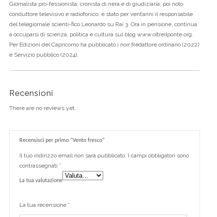
Giornalista pro-fessionista, cronista di nera e di giudiziaria, poi noto
conduttore televisivo e radiofonico, è stato per vent’anni il responsabile
del telegiornale scienti-fico Leonardo su Rai 3. Ora in pensione, continua
a occuparsi di scienza, politica e cultura sul blog www.oltreilponte.org.
Per Edizioni del Capricorno ha pubblicato i noir Redattore ordinario (2022)
e Servizio pubblico (2024).
Recensioni
There are no reviews yet.
Recensisci per primo “Vento fresco”
Il tuo indirizzo email non sarà pubblicato.
I campi obbligatori sono
contrassegnati
*
La tua valutazione
La tua recensione
*