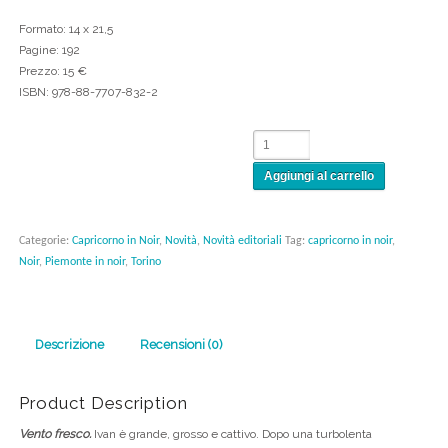
Formato: 14 x 21,5
Pagine: 192
Prezzo: 15 €
ISBN: 978-88-7707-832-2
Aggiungi al carrello
Categorie:
Capricorno in Noir
,
Novità
,
Novità editoriali
Tag:
capricorno in noir
,
Noir
,
Piemonte in noir
,
Torino
Descrizione
Recensioni (0)
Product Description
Vento fresco.
Ivan è grande, grosso e cattivo. Dopo una turbolenta