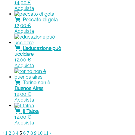
14,00
€
Acquista
Peccato di gola
12,00
€
Acquista
L’educazione può
uccidere
12,00
€
Acquista
Torino non è
Buenos Aires
12,00
€
Acquista
Il Talpa
12,00
€
Acquista
‹
1
2
3
4
5
6
7
8
9
10
11
›