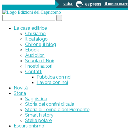
visita
il nostro marc
0 prodotti
Search...
La casa editrice
Chi siamo
Il catalogo
Chirone, il blog
Ebook
Audiolibri
Scuola di Noir
I nostri autori
Contatti
Pubblica con noi
Lavora con noi
Novità
Storia
Saggistica
Storia dei confini d’Italia
Storia di Torino e del Piemonte
Smart history
Stella polare
Escursionismo