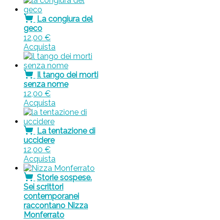
La congiura del
geco
12,00
€
Acquista
Il tango dei morti
senza nome
12,00
€
Acquista
La tentazione di
uccidere
12,00
€
Acquista
Storie sospese.
Sei scrittori
contemporanei
raccontano Nizza
Monferrato