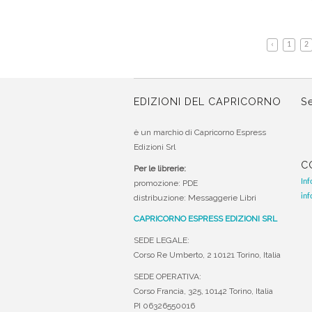
‹
1
2
EDIZIONI DEL CAPRICORNO
Se
è un marchio di Capricorno Espress
Edizioni Srl
C
Per le librerie:
Inf
promozione: PDE
inf
distribuzione: Messaggerie Libri
CAPRICORNO ESPRESS EDIZIONI SRL
SEDE LEGALE:
Corso Re Umberto, 2 10121 Torino, Italia
SEDE OPERATIVA:
Corso Francia, 325, 10142 Torino, Italia
PI 06326550016