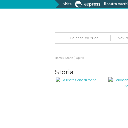
visita
il nostro marchi
La casa editrice
Novit
Home
» Storia (Page 4)
Storia