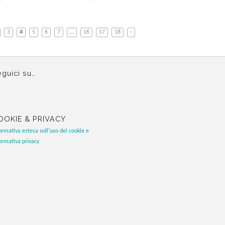
3
4
5
6
7
…
16
17
18
›
guici su…
OOKIE & PRIVACY
ormativa estesa sull'uso dei cookie e
ormativa privacy