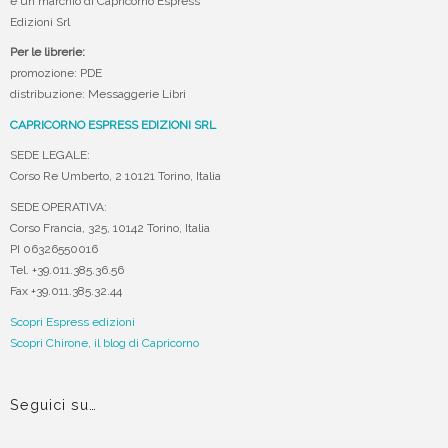
è un marchio di Capricorno Espress
Edizioni Srl
Per le librerie:
promozione: PDE
distribuzione: Messaggerie Libri
CAPRICORNO ESPRESS EDIZIONI SRL
SEDE LEGALE:
Corso Re Umberto, 2 10121 Torino, Italia
SEDE OPERATIVA:
Corso Francia, 325, 10142 Torino, Italia
PI 06326550016
Tel. +39.011.385.36.56
Fax +39.011.385.32.44
Scopri Espress edizioni
Scopri Chirone, il blog di Capricorno
Seguici su…