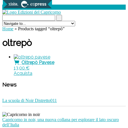
visita
0 prodotti
Search...
Home
» Products tagged “oltrepò”
oltrepò
Oltrepò Pavese
13,00
€
Acquista
News
La scuola di Noir Distretto011
Capricorno in noir, una nuova collana per esplorare il lato oscuro
dell’Italia