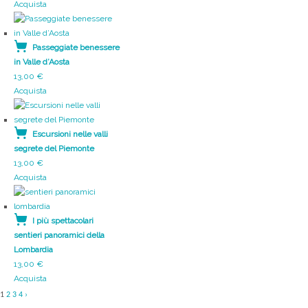
Acquista
Passeggiate benessere
in Valle d’Aosta
13,00
€
Acquista
Escursioni nelle valli
segrete del Piemonte
13,00
€
Acquista
I più spettacolari
sentieri panoramici della
Lombardia
13,00
€
Acquista
1
2
3
4
›