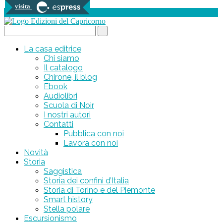
visita
0 prodotti
Search...
La casa editrice
Chi siamo
Il catalogo
Chirone, il blog
Ebook
Audiolibri
Scuola di Noir
I nostri autori
Contatti
Pubblica con noi
Lavora con noi
Novità
Storia
Saggistica
Storia dei confini d’Italia
Storia di Torino e del Piemonte
Smart history
Stella polare
Escursionismo