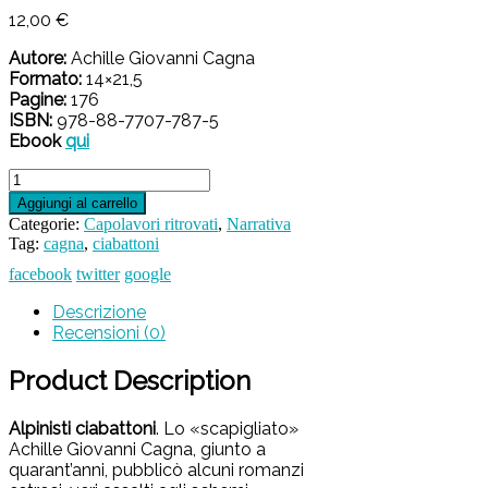
12,00
€
Autore:
Achille Giovanni Cagna
Formato:
14×21,5
Pagine:
176
ISBN:
978-88-7707-787-5
Ebook
qui
Alpinisti
ciabattoni
Aggiungi al carrello
quantità
Categorie:
Capolavori ritrovati
,
Narrativa
Tag:
cagna
,
ciabattoni
facebook
twitter
google
Descrizione
Recensioni (0)
Product Description
Alpinisti ciabattoni
. Lo «scapigliato»
Achille Giovanni Cagna, giunto a
quarant’anni, pubblicò alcuni romanzi