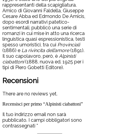
rappresentanti della scapigliatura.
Amico di Giovanni Faldella, Giuseppe
Cesare Abba ed Edmondo De Amicis,
dopo esordi narrativi patetico-
sentimentali, pubblicò una serie di
romanzi in cui mise in atto una ricerca
linguistica quasi espressionistica, testi
spesso umoristici, tra cui
Provinciali
(1886) e
La rivincita dell’amore
(1891).
Il suo capolavoro, però, è
Alpinisti
ciabattoni
(1888, nuova ed. 1925 per i
tipi di Piero Gobetti Editore).
Recensioni
There are no reviews yet.
Recensisci per primo “Alpinisti ciabattoni”
Il tuo indirizzo email non sarà
pubblicato.
I campi obbligatori sono
contrassegnati
*