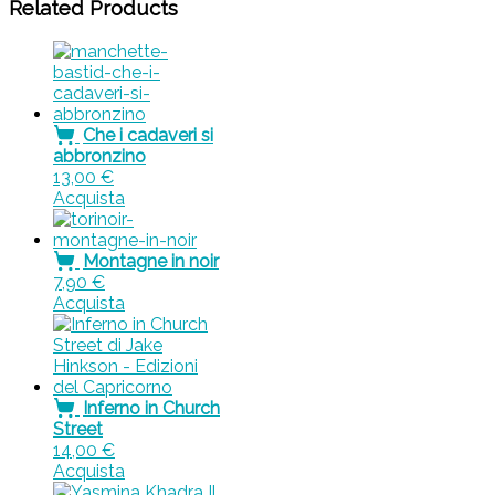
Related Products
Che i cadaveri si
abbronzino
13,00
€
Acquista
Montagne in noir
7,90
€
Acquista
Inferno in Church
Street
14,00
€
Acquista