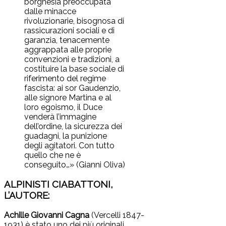
borghesia preoccupata
dalle minacce
rivoluzionarie, bisognosa di
rassicurazioni sociali e di
garanzia, tenacemente
aggrappata alle proprie
convenzioni e tradizioni, a
costituire la base sociale di
riferimento del regime
fascista: ai sor Gaudenzio,
alle signore Martina e al
loro egoismo, il Duce
venderà l’immagine
dell’ordine, la sicurezza dei
guadagni, la punizione
degli agitatori. Con tutto
quello che ne è
conseguito…» (Gianni Oliva)
ALPINISTI CIABATTONI,
L’AUTORE:
Achille Giovanni Cagna
(Vercelli 1847-
1931) è stato uno dei più originali