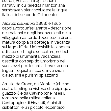
estrosi, veri assalti agli schemi
narrativi in cui l’eredità manzoniana
sembrava voler rinchiudere la lingua
italica del secondo Ottocento.
Alpinisti ciabattoni
(1888) è il suo
capolavoro: un’esilarante «descrizione
dei malanni e degli inconvenienti della
villeggiatura» tardottocentesca di una
matura coppia di bottegai in vacanza
sul lago d’Orta. Un’irresistibile, comica
odissea di disagi e seccature, nel bel
mezzo di un’umanità vacanziera
descritta con sapido umorismo nei
suoi vezzi grotteschi, attraverso una
lingua irrequieta, ricca di invenzioni,
dialettismi e purismi spiazzanti.
Amato da Croce, da Montale (che ne
esaltò la «lingua vistosa che dipinge a
guazzo») e da Calvino (che inserì il
romanzo nella mitica collana
Centopagine di Einaudi), Alpinisti
ciabattoni è un piccolo, eccentrico