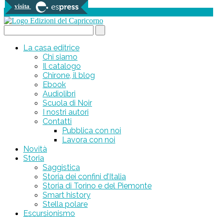
visita
0 prodotti
Search...
La casa editrice
Chi siamo
Il catalogo
Chirone, il blog
Ebook
Audiolibri
Scuola di Noir
I nostri autori
Contatti
Pubblica con noi
Lavora con noi
Novità
Storia
Saggistica
Storia dei confini d’Italia
Storia di Torino e del Piemonte
Smart history
Stella polare
Escursionismo