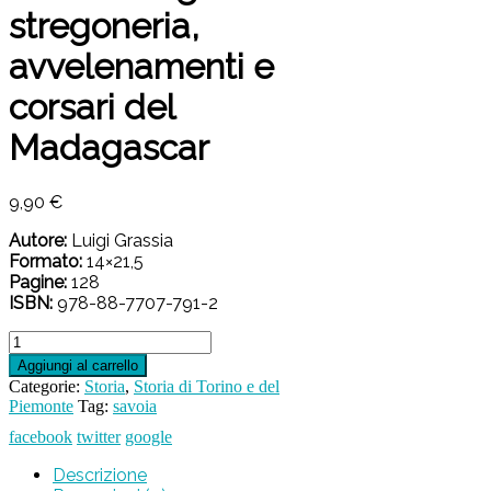
stregoneria,
avvelenamenti e
corsari del
Madagascar
9,90
€
Autore:
Luigi Grassia
Formato:
14×21,5
Pagine:
128
ISBN:
978-88-7707-791-2
I
Savoia
Aggiungi al carrello
segreti.
Categorie:
Storia
,
Storia di Torino e del
Fra
Piemonte
Tag:
savoia
stregoneria,
facebook
twitter
google
avvelenamenti
e
Descrizione
corsari