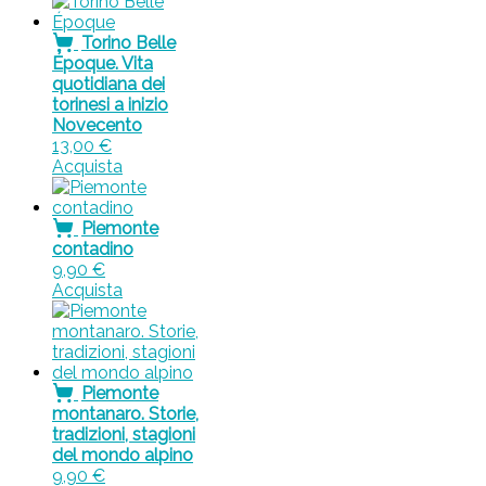
Torino Belle
Époque. Vita
quotidiana dei
torinesi a inizio
Novecento
13,00
€
Acquista
Piemonte
contadino
9,90
€
Acquista
Piemonte
montanaro. Storie,
tradizioni, stagioni
del mondo alpino
9,90
€