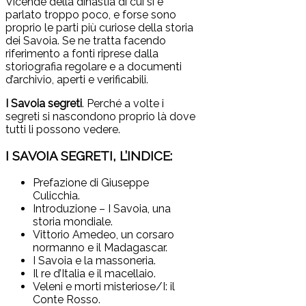
Vicende della dinastia di cui si è
parlato troppo poco, e forse sono
proprio le parti più curiose della storia
dei Savoia. Se ne tratta facendo
riferimento a fonti riprese dalla
storiografia regolare e a documenti
d’archivio, aperti e verificabili.
I Savoia segreti
. Perché a volte i
segreti si nascondono proprio là dove
tutti li possono vedere.
I SAVOIA SEGRETI, L’INDICE:
Prefazione di Giuseppe
Culicchia.
Introduzione – I Savoia, una
storia mondiale.
Vittorio Amedeo, un corsaro
normanno e il Madagascar.
I Savoia e la massoneria.
Il re d’Italia e il macellaio.
Veleni e morti misteriose/I: il
Conte Rosso.