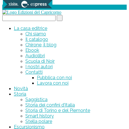
visita
0 prodotti
Search...
La casa editrice
Chi siamo
Il catalogo
Chirone, il blog
Ebook
Audiolibri
Scuola di Noir
I nostri autori
Contatti
Pubblica con noi
Lavora con noi
Novità
Storia
Saggistica
Storia dei confini d’Italia
Storia di Torino e del Piemonte
Smart history
Stella polare
Escursionismo