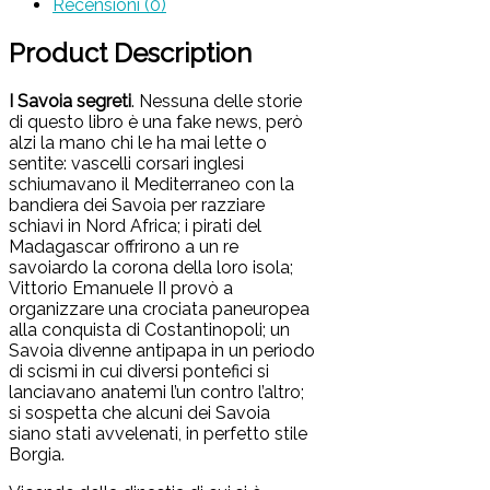
Recensioni (0)
del
Madagascar
quantità
Product Description
I Savoia segreti
. Nessuna delle storie
di questo libro è una fake news, però
alzi la mano chi le ha mai lette o
sentite: vascelli corsari inglesi
schiumavano il Mediterraneo con la
bandiera dei Savoia per razziare
schiavi in Nord Africa; i pirati del
Madagascar offrirono a un re
savoiardo la corona della loro isola;
Vittorio Emanuele II provò a
organizzare una crociata paneuropea
alla conquista di Costantinopoli; un
Savoia divenne antipapa in un periodo
di scismi in cui diversi pontefici si
lanciavano anatemi l’un contro l’altro;
si sospetta che alcuni dei Savoia
siano stati avvelenati, in perfetto stile
Borgia.