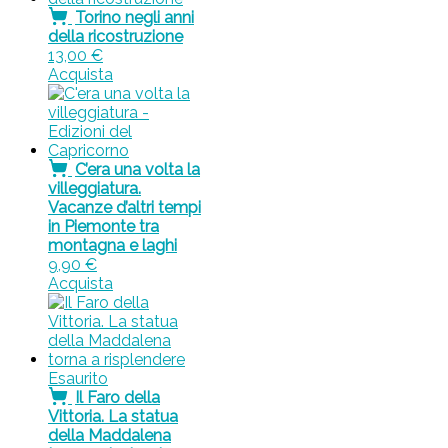
Torino negli anni
della ricostruzione
13,00
€
Acquista
C’era una volta la
villeggiatura.
Vacanze d’altri tempi
in Piemonte tra
montagna e laghi
9,90
€
Acquista
Esaurito
Il Faro della
Vittoria. La statua
della Maddalena