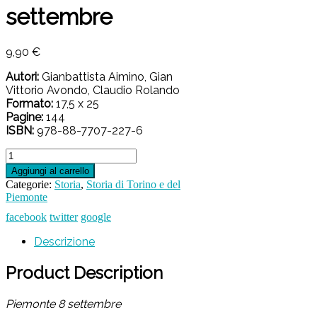
settembre
9,90
€
Autori:
Gianbattista Aimino, Gian
Vittorio Avondo, Claudio Rolando
Formato:
17,5 x 25
Pagine:
144
ISBN:
978-88-7707-227-6
Piemonte
8
Aggiungi al carrello
settembre
Categorie:
Storia
,
Storia di Torino e del
quantità
Piemonte
facebook
twitter
google
Descrizione
Product Description
Piemonte 8 settembre