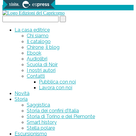
visita
0 prodotti
Search...
La casa editrice
Chi siamo
Il catalogo
Chirone, il blog
Ebook
Audiolibri
Scuola di Noir
I nostri autori
Contatti
Pubblica con noi
Lavora con noi
Novità
Storia
Saggistica
Storia dei confini d’Italia
Storia di Torino e del Piemonte
Smart history
Stella polare
Escursionismo