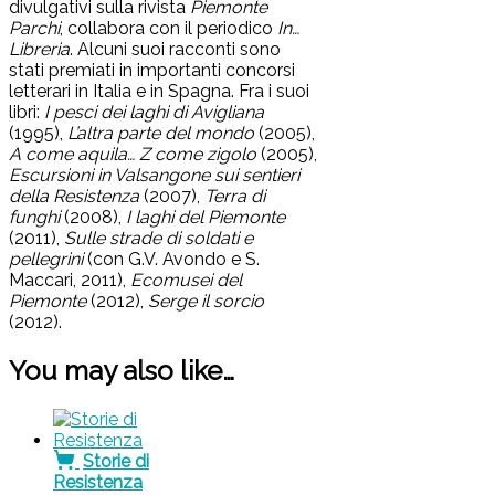
divulgativi sulla rivista
Piemonte
Parchi
, collabora con il periodico
In…
Libreria
. Alcuni suoi racconti sono
stati premiati in importanti concorsi
letterari in Italia e in Spagna. Fra i suoi
libri:
I pesci dei laghi di Avigliana
(1995),
L’altra parte del mondo
(2005),
A come aquila… Z come zigolo
(2005),
Escursioni in Valsangone sui sentieri
della Resistenza
(2007),
Terra di
funghi
(2008),
I laghi del Piemonte
(2011),
Sulle strade di soldati e
pellegrini
(con G.V. Avondo e S.
Maccari, 2011),
Ecomusei del
Piemonte
(2012),
Serge il sorcio
(2012).
You may also like…
Storie di
Resistenza