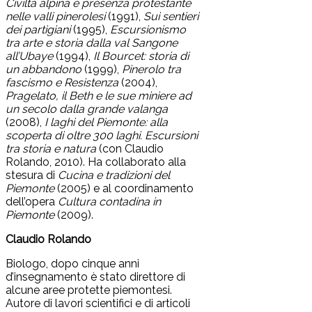
Civiltà alpina e presenza protestante
nelle valli pinerolesi
(1991),
Sui sentieri
dei partigiani
(1995),
Escursionismo
tra arte e storia dalla val Sangone
all’Ubaye
(1994),
Il Bourcet: storia di
un abbandono
(1999),
Pinerolo tra
fascismo e Resistenza
(2004),
Pragelato, il Beth e le sue miniere ad
un secolo dalla grande valanga
(2008),
I laghi del Piemonte: alla
scoperta di oltre 300 laghi. Escursioni
tra storia e natura
(con Claudio
Rolando, 2010). Ha collaborato alla
stesura di
Cucina e tradizioni del
Piemonte
(2005) e al coordinamento
dell’opera
Cultura contadina in
Piemonte
(2009).
Claudio Rolando
Biologo, dopo cinque anni
d’insegnamento è stato direttore di
alcune aree protette piemontesi.
Autore di lavori scientifici e di articoli