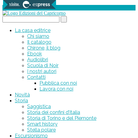
visita
0 prodotti
Search...
La casa editrice
Chi siamo
Il catalogo
Chirone, il blog
Ebook
Audiolibri
Scuola di Noir
I nostri autori
Contatti
Pubblica con noi
Lavora con noi
Novità
Storia
Saggistica
Storia dei confini d’Italia
Storia di Torino e del Piemonte
Smart history
Stella polare
Escursionismo