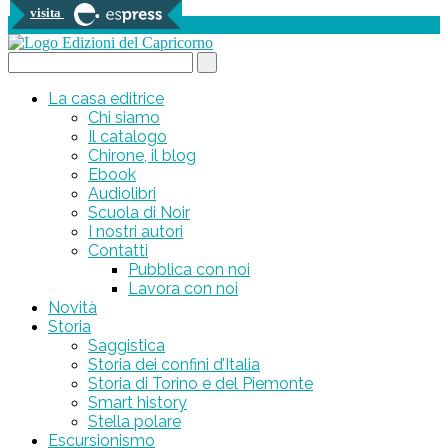
visita
0 prodotti
Search...
La casa editrice
Chi siamo
Il catalogo
Chirone, il blog
Ebook
Audiolibri
Scuola di Noir
I nostri autori
Contatti
Pubblica con noi
Lavora con noi
Novità
Storia
Saggistica
Storia dei confini d’Italia
Storia di Torino e del Piemonte
Smart history
Stella polare
Escursionismo