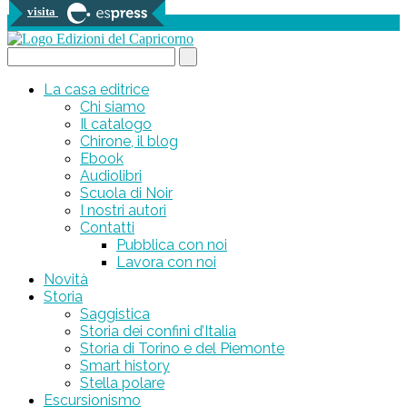
visita
0 prodotti
Search...
La casa editrice
Chi siamo
Il catalogo
Chirone, il blog
Ebook
Audiolibri
Scuola di Noir
I nostri autori
Contatti
Pubblica con noi
Lavora con noi
Novità
Storia
Saggistica
Storia dei confini d’Italia
Storia di Torino e del Piemonte
Smart history
Stella polare
Escursionismo