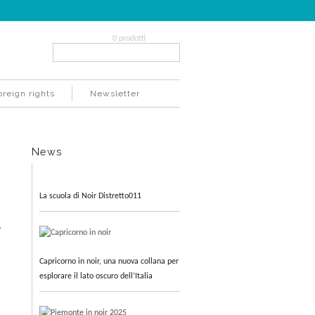
0 prodotti
Search...
oreign rights
Newsletter
News
La scuola di Noir Distretto011
e
Capricorno in noir, una nuova collana per
esplorare il lato oscuro dell’Italia