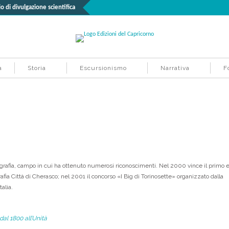
o di divulgazione scientifica
à
Storia
Escursionismo
Narrativa
F
tografia, campo in cui ha ottenuto numerosi riconoscimenti. Nel 2000 vince il primo 
ia Città di Cherasco; nel 2001 il concorso «I Big di Torinosette» organizzato dalla
talia.
dal 1800 all’Unità