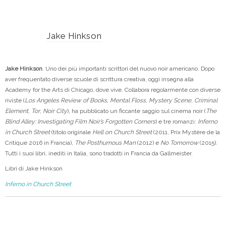
Jake Hinkson
Jake Hinkson
. Uno dei più importanti scrittori del nuovo noir americano. Dopo
aver frequentato diverse scuole di scrittura creativa, oggi insegna alla
Academy for the Arts di Chicago, dove vive. Collabora regolarmente con diverse
riviste (
Los Angeles Review of Books
,
Mental Floss
,
Mystery Scene
,
Criminal
Element
,
Tor
,
Noir City
), ha pubblicato un ficcante saggio sul cinema noir (
The
Blind Alley: Investigating Film Noir’s Forgotten Corners
) e tre romanzi:
Inferno
in Church Street
(titolo originale
Hell on Church Street
(2011, Prix Mystère de la
Critique 2016 in Francia),
The Posthumous Man
(2012) e
No Tomorrow
(2015).
Tutti i suoi libri, inediti in Italia, sono tradotti in Francia da Gallmeister.
Libri di Jake Hinkson
Inferno in Church Street