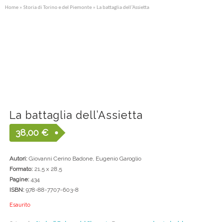
Home
»
Storia di Torino e del Piemonte
» La battaglia dell’Assietta
La battaglia dell’Assietta
38,00
€
Autori:
Giovanni Cerino Badone, Eugenio Garoglio
Formato:
21,5 x 28,5
Pagine:
434
ISBN:
978-88-7707-603-8
Esaurito