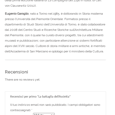
della prima edizione italiana di
La campagna del 1796 in Italia
, di Carl
von Clausewitz (2012).
Eugenio Garoglio
, nato a Torino nel 1985, è dottorando in Storia moderna
presso l’Università del Piemonte Orientale. Formatosi presso il
dipartimento di Studi Storici dell’Università di Torino, è stato collaboratore
dal 2008 del Centro Studi e Ricerche Storiche sull’Architettura Militare
del Piemonte, con il quale ha curato diversi progetti, tra cui allestimenti
museali e pubblicazioni, con particolare attenzione ai sistemi fortificati
alpini del XVIII secolo. Cultore di storia militare e armi antiche, è membro
dell’Accademia di San Marciano e oplologo per il ministero della Cultura.
Recensioni
There are no reviews yet.
Recensisci per primo “La battaglia dell’Assietta”
Il tuo indirizzo email non sarà pubblicato.
I campi obbligatori sono
contrassegnati
*