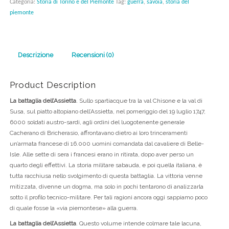
Categoria:
Storia di Torino e del Piemonte
Tag:
guerra
,
savoia
,
storia del
piemonte
Descrizione
Recensioni (0)
Product Description
La battaglia dell’Assietta
. Sullo spartiacque tra la val Chisone e la val di
Susa, sul piatto altopiano dell’Assietta, nel pomeriggio del 19 luglio 1747,
6000 soldati austro-sardi, agli ordini del luogotenente generale
Cacherano di Bricherasio, affrontavano dietro ai loro trinceramenti
un’armata francese di 16.000 uomini comandata dal cavaliere di Belle-
Isle. Alle sette di sera i francesi erano in ritirata, dopo aver perso un
quarto degli effettivi. La storia militare sabauda, e poi quella italiana, è
tutta racchiusa nello svolgimento di questa battaglia. La vittoria venne
mitizzata, divenne un dogma, ma solo in pochi tentarono di analizzarla
sotto il profilo tecnico-militare. Per tali ragioni ancora oggi sappiamo poco
di quale fosse la «via piemontese» alla guerra.
La battaglia dell’Assietta
. Questo volume intende colmare tale lacuna,