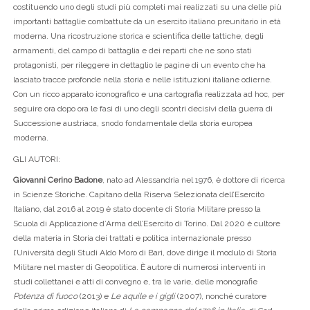
costituendo uno degli studi più completi mai realizzati su una delle più
importanti battaglie combattute da un esercito italiano preunitario in età
moderna. Una ricostruzione storica e scientifica delle tattiche, degli
armamenti, del campo di battaglia e dei reparti che ne sono stati
protagonisti, per rileggere in dettaglio le pagine di un evento che ha
lasciato tracce profonde nella storia e nelle istituzioni italiane odierne.
Con un ricco apparato iconografico e una cartografia realizzata ad hoc, per
seguire ora dopo ora le fasi di uno degli scontri decisivi della guerra di
Successione austriaca, snodo fondamentale della storia europea
moderna.
GLI AUTORI:
Giovanni Cerino Badone
, nato ad Alessandria nel 1976, è dottore di ricerca
in Scienze Storiche. Capitano della Riserva Selezionata dell’Esercito
Italiano, dal 2016 al 2019 è stato docente di Storia Militare presso la
Scuola di Applicazione d’Arma dell’Esercito di Torino. Dal 2020 è cultore
della materia in Storia dei trattati e politica internazionale presso
l’Università degli Studi Aldo Moro di Bari, dove dirige il modulo di Storia
Militare nel master di Geopolitica. È autore di numerosi interventi in
studi collettanei e atti di convegno e, tra le varie, delle monografie
Potenza di fuoco
(2013) e
Le aquile e i gigli
(2007), nonché curatore