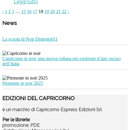
Leggi tutto
‹
1
2
3
…
15
16
17
18
19
20
21
22
›
News
La scuola di Noir Distretto011
Capricorno in noir, una nuova collana per esplorare il lato oscuro
dell’Italia
Piemonte in noir 2025
EDIZIONI DEL CAPRICORNO
è un marchio di Capricorno Espress Edizioni Srl
Per le librerie:
promozione: PDE