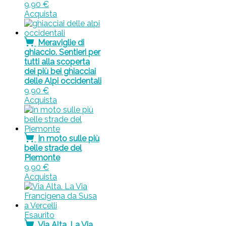
9,90
€
Acquista
Meraviglie di
ghiaccio. Sentieri per
tutti alla scoperta
dei più bei ghiacciai
delle Alpi occidentali
9,90
€
Acquista
In moto sulle più
belle strade del
Piemonte
9,90
€
Acquista
Esaurito
Via Alta. La Via