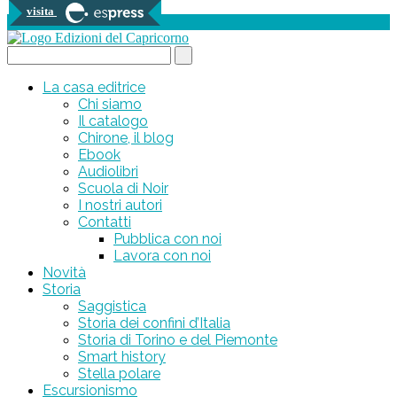
visita
0 prodotti
Search...
La casa editrice
Chi siamo
Il catalogo
Chirone, il blog
Ebook
Audiolibri
Scuola di Noir
I nostri autori
Contatti
Pubblica con noi
Lavora con noi
Novità
Storia
Saggistica
Storia dei confini d’Italia
Storia di Torino e del Piemonte
Smart history
Stella polare
Escursionismo