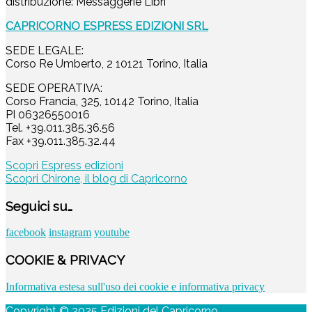
distribuzione: Messaggerie Libri
CAPRICORNO ESPRESS EDIZIONI SRL
SEDE LEGALE:
Corso Re Umberto, 2 10121 Torino, Italia
SEDE OPERATIVA:
Corso Francia, 325, 10142 Torino, Italia
PI 06326550016
Tel. +39.011.385.36.56
Fax +39.011.385.32.44
Scopri Espress edizioni
Scopri Chirone, il blog di Capricorno
Seguici su…
facebook
instagram
youtube
COOKIE & PRIVACY
Informativa estesa sull'uso dei cookie e informativa privacy
Copyright ©
2025
Edizioni del Capricorno